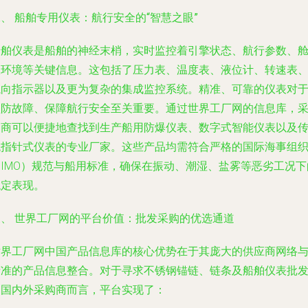
、 船舶专用仪表：航行安全的“智慧之眼”
船舶仪表是船舶的神经末梢，实时监控着引擎状态、航行参数、
室环境等关键信息。这包括了压力表、温度表、液位计、转速表
航向指示器以及更为复杂的集成监控系统。精准、可靠的仪表对
预防故障、保障航行安全至关重要。通过世界工厂网的信息库，
购商可以便捷地查找到生产船用防爆仪表、数字式智能仪表以及
统指针式仪表的专业厂家。这些产品均需符合严格的国际海事组
（IMO）规范与船用标准，确保在振动、潮湿、盐雾等恶劣工况下
稳定表现。
三、 世界工厂网的平台价值：批发采购的优选通道
世界工厂网中国产品信息库的核心优势在于其庞大的供应商网络
精准的产品信息整合。对于寻求不锈钢锚链、链条及船舶仪表批
的国内外采购商而言，平台实现了：