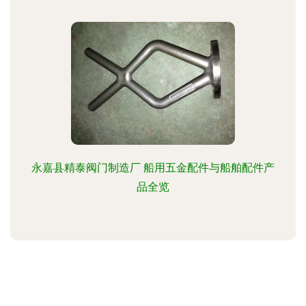
永嘉县精泰阀门制造厂 船用五金配件与船舶配件产
品全览