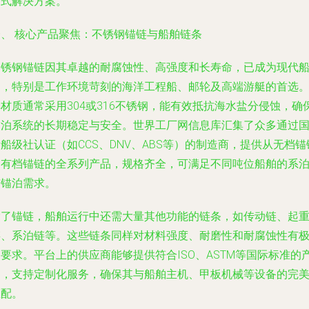
站式解决方案。
一、 核心产品聚焦：不锈钢锚链与船舶链条
不锈钢锚链因其卓越的耐腐蚀性、高强度和长寿命，已成为现代
舶，特别是工作环境苛刻的海洋工程船、邮轮及高端游艇的首选
材质通常采用304或316不锈钢，能有效抵抗海水盐分侵蚀，确
锚泊系统的长期稳定与安全。世界工厂网信息库汇集了众多通过
船级社认证（如CCS、DNV、ABS等）的制造商，提供从无档锚
到有档锚链的全系列产品，规格齐全，可满足不同吨位船舶的系
与锚泊需求。
除了锚链，船舶运行中还需大量其他功能的链条，如传动链、起
链、系泊链等。这些链条同样对材料强度、耐磨性和耐腐蚀性有
要求。平台上的供应商能够提供符合ISO、ASTM等国际标准的
品，支持定制化服务，确保其与船舶主机、甲板机械等设备的完
匹配。